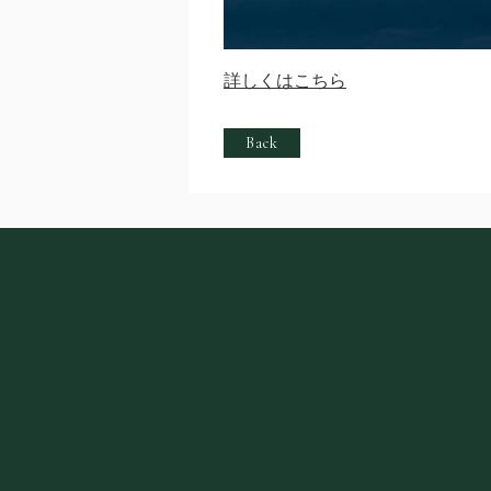
詳しくはこちら
Back
投
稿
ナ
ビ
ゲ
ー
シ
ョ
ン