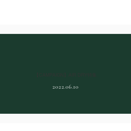
【CAMPAIGN】AIR DRY特集
2022.06.10