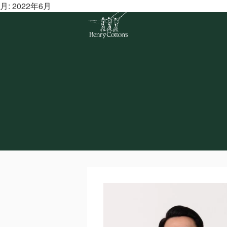
Skip
月:
2022年6月
to
content