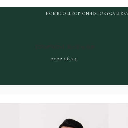
HOME
COLLECTION
HISTORY
GALLER
【CAMPAIGN】夏の長袖 特集
2022.06.24